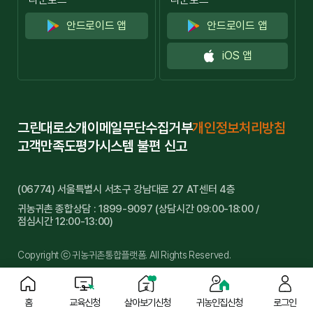
안드로이드 앱
안드로이드 앱
iOS 앱
그린대로소개
이메일무단수집거부
개인정보처리방침
고객만족도평가
시스템 불편 신고
(06774) 서울특별시 서초구 강남대로 27 AT센터 4층
귀농귀촌 종합상담 : 1899-9097 (상담시간 09:00-18:00 /
점심시간 12:00-13:00)
Copyright ⓒ 귀농귀촌통합플랫폼. All Rights Reserved.
홈
교육신청
살아보기신청
귀농인집신청
로그인
관련사이트 방문하기