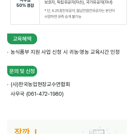
자부담
보호자, 독립유공자(자손), 국가유공자(자녀)
50% 경감
* 단, 6.25참전유공자, 월남전참전유공자는 본인이
사망하면 유족 승계 불가능
교육혜택
농식품부 지원 사업 신청 시 귀농·영농 교육시간 인정
문의 및 신청
(사)한국농업현장교수연합회
사무국 (061-472-1980)
잠깐..!