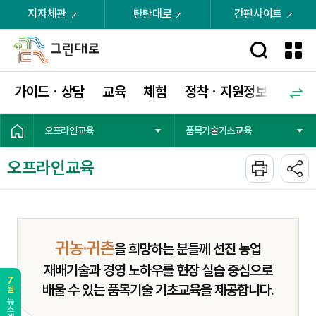
지자체관
탄탄대로
간편사이트
가이드ㆍ상담
교육
체험
정착ㆍ지원정보
커뮤
오프라인교육
품목기술기초교육
오프라인교육
귀농·귀촌
을 희망하는 분들께 선진 농업
재배기술과 경영 노하우를
현장 실습 중심으로
배울 수 있는 품목기술 기초교육을 제공합니다.