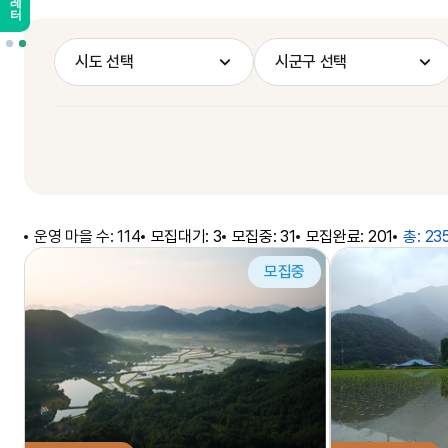
시도 선택
시군구 선택
운영 마을 수:
114
모집대기:
3
모집중:
31
모집완료:
201
총:
23
모집중