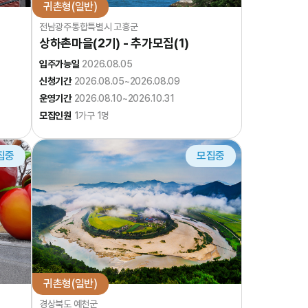
귀촌형(일반)
전남광주통합특별시 고흥군
상하촌마을(2기) - 추가모집(1)
입주가능일
2026.08.05
신청기간
2026.08.05~2026.08.09
운영기간
2026.08.10~2026.10.31
모집인원
1가구 1명
집중
모집중
귀촌형(일반)
경상북도 예천군