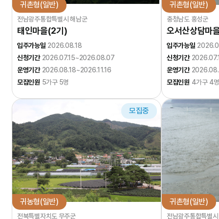
귀촌형(일반)
귀촌형(일반)
전남광주통합특별시 해남군
충청남도 홍성군
태인마을(2기)
오서산상담마을
입주가능일
2026.08.18
입주가능일
2026.0
신청기간
2026.07.15~2026.08.07
신청기간
2026.07
운영기간
2026.08.18~2026.11.16
운영기간
2026.08.
모집인원
5가구 5명
모집인원
4가구 4
모집중
귀농형(일반)
귀촌형(일반)
전북특별자치도 무주군
전남광주통합특별시