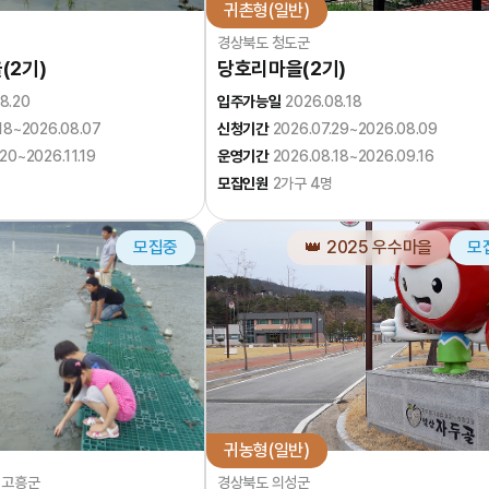
귀촌형(일반)
경상북도 청도군
(2기)
당호리마을(2기)
8.20
입주가능일
2026.08.18
.18~2026.08.07
신청기간
2026.07.29~2026.08.09
20~2026.11.19
운영기간
2026.08.18~2026.09.16
명
모집인원
2가구 4명
모집중
👑 2025 우수마을
모
귀농형(일반)
 고흥군
경상북도 의성군