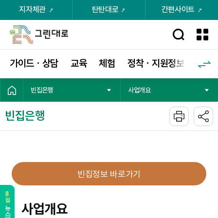
지자체관
탄탄대로
간편사이트
가이드ㆍ상담
교육
체험
정착ㆍ지원정보
커뮤
빈집은행
사업개요
빈집은행
빈집정보 바로가기
사업개요