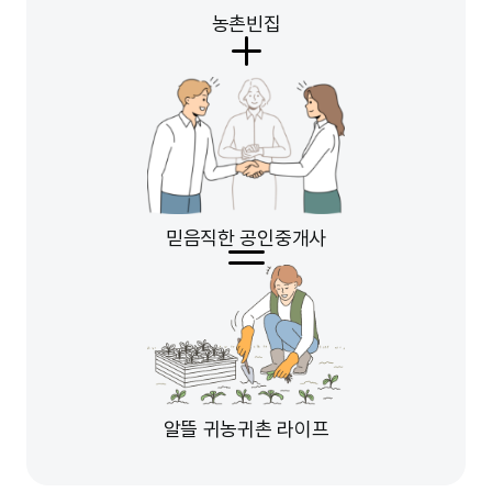
농촌빈집
믿음직한 공인중개사
알뜰 귀농귀촌 라이프